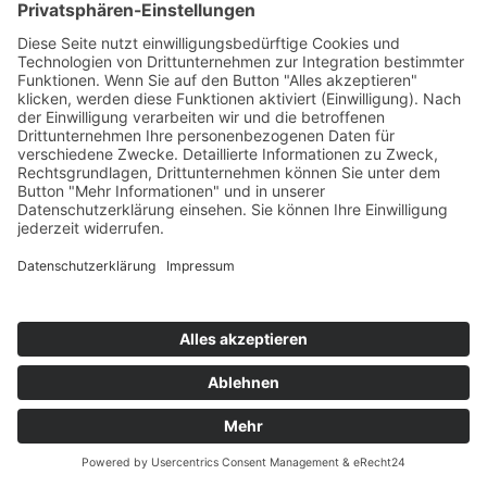
Webseite „proVedi“
Webseite „P+S Schlüsselfertigbau“