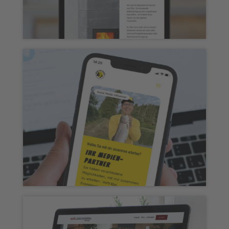
Webseite „Tolksdorf Specksteinöfen“
Webseite „MikesBigTrouts“