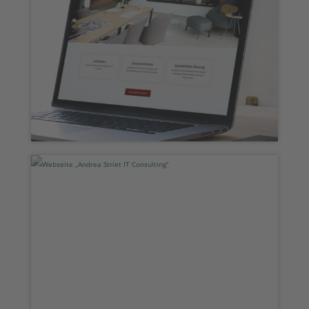
Webseite „w+ID InnenArchitektur und
Design“
Webseite „Andrea Striet IT
Consulting“