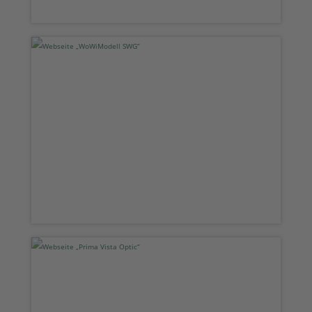
Webseite „WoWiModell SWG“
Webseite „Prima Vista Optic“