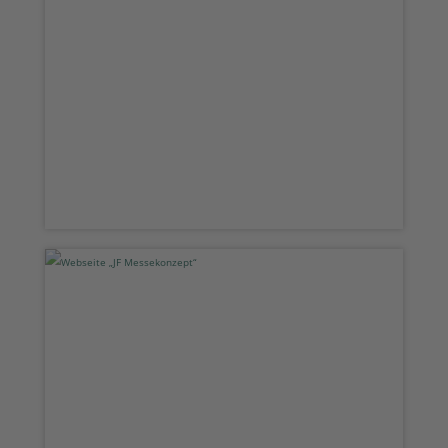
Webseite „All Seasons“
Webseite „JF Messekonzept“