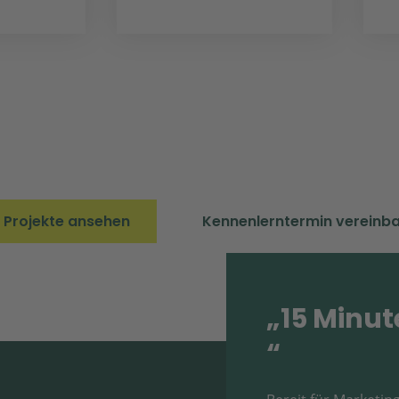
e Projekte ansehen
Kennenlerntermin vereinb
„15 Minut
“