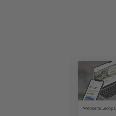
Osnabrückhalle –
Webseite „ecopark“
WordPress Webseite,