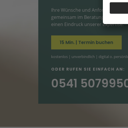
Ihre Wünsche und Anforderungen 
gemeinsam im Beratungstermin und
einen Eindruck unserer Expertise.
15 Min. | Termin buchen
kostenlos | unverbindlich | digital o. persönl
ODER RUFEN SIE EINFACH AN:
0541 507995