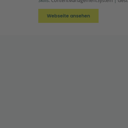
Skills:
ContentManagementSystem
|
Gest
Webseite ansehen