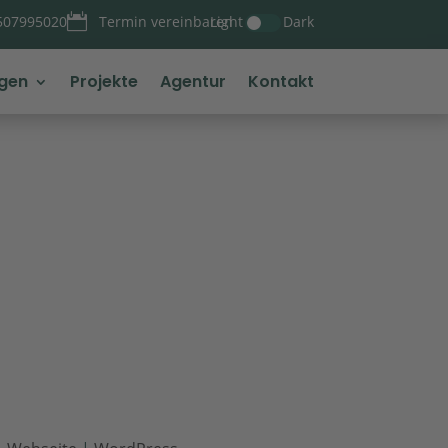

Light
Dark
507995020
Termin vereinbaren
ngen
Projekte
Agentur
Kontakt