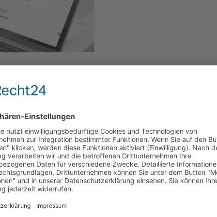
ür
bseite.”