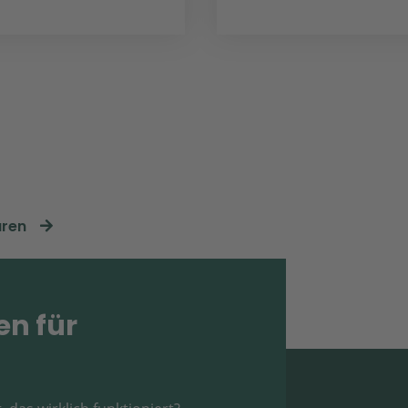
aren
en für