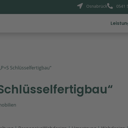


Osnabrück
0541 
Leistu
„P+S Schlüsselfertigbau“
Schlüsselfertigbau“
mobilien