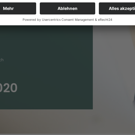
besprechen wir
 Sie erhalten
ich
020