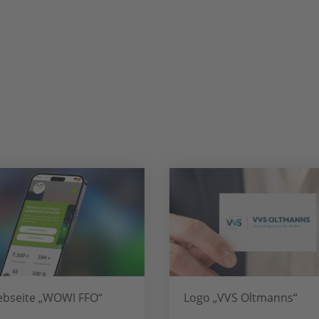
te „WOWI FFO“
Logo „VVS Oltmanns“