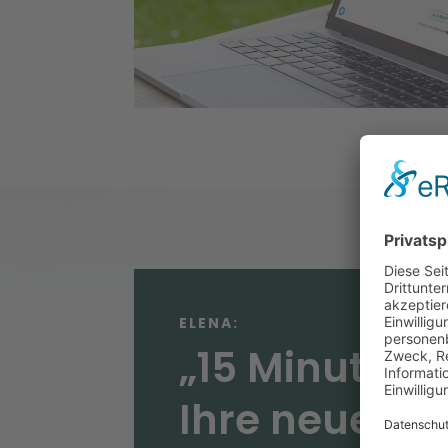
ELENA:
„15 Minuten f
Ihre neue We