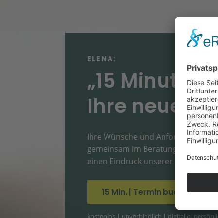
ELENA:
„15 Minuten f
Ihre neue We
Ihre Wünsche und Anforderungen 
gemeinsam im Beratungstermin und
einen Eindruck unserer Expertise.
15 Min. | Termin buchen
kostenlos | unverbindlich | digital o. persönl