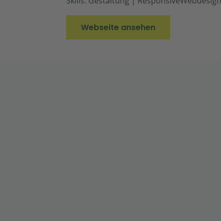
Skills:
Gestaltung
|
ResponsiveWebdesig
Webseite ansehen