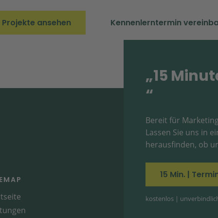
e Projekte ansehen
Kennenlerntermin vereinb
„15 Minut
“
Bereit für Marketing
Lassen Sie uns in 
herausfinden, ob un
15 Min. | Term
TEMAP
tseite
kostenlos | unverbindlich 
stungen