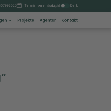

Light
Dark
507995020
Termin vereinbaren
ngen
Projekte
Agentur
Kontakt
g“