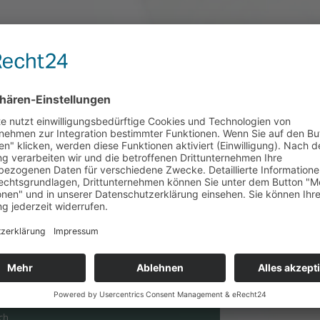
ür
bseite.”
besprechen wir
 Sie erhalten
ich