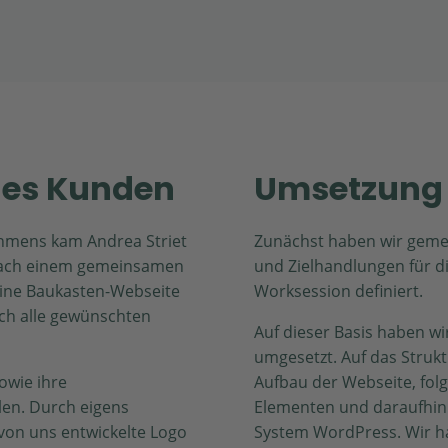
des Kunden
Umsetzung 
hmens kam Andrea Striet
Zunächst haben wir geme
 Nach einem gemeinsamen
und Zielhandlungen für d
r eine Baukasten-Webseite
Worksession definiert.
sch alle gewünschten
Auf dieser Basis haben wir
umgesetzt. Auf das Strukt
sowie ihre
Aufbau der Webseite, folg
len. Durch eigens
Elementen und daraufhi
s von uns entwickelte Logo
System WordPress. Wir ha