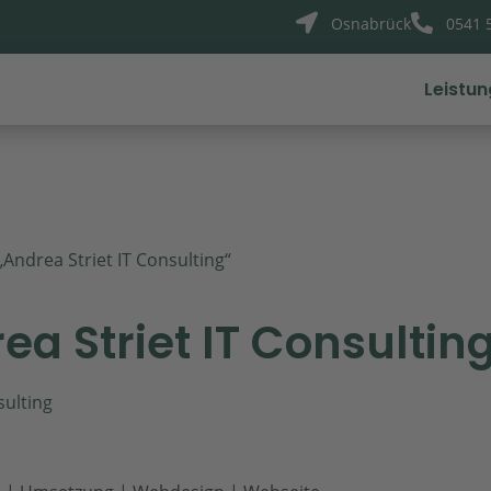


Osnabrück
0541 
Leistu
Andrea Striet IT Consulting“
a Striet IT Consultin
ulting