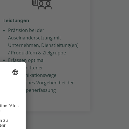
Leistungen
Präzision bei der
Auseinandersetzung mit
Unternehmen, Dienstleitung(en)
/ Produkt(en) & Zielgruppe
Erfassen optimal
zugeschnittener
Kommunikationswege
Analytisches Vorgehen bei der
Zielgruppenerfassung