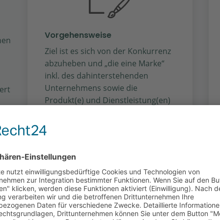
Vorgehensweise
hen
Ziel ist es sich von der Konkurrenz
abzuheben und „die eine Marke“
inkl. des dahinterstehenden
Unternehmens sowie die
ert
Produkt(e) und Dienstleistung(en)
in den Fokus zu stellen. Dies gelingt
aus
über ausgewählte
en
Kommunikationswege, welche
zielgruppen- und produkt- /
,
dienstleistungsabhängig gewählt
sind. Ist eine Marketingstrategie
erstellt, werden die einzelnen
Komponenten umgesetzt.
nkt
Sie erhalten von uns im Anschluss