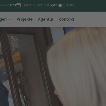

Light
Dark
507995020
Termin vereinbaren
ngen
Projekte
Agentur
Kontakt