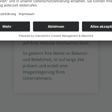
einen aufschlussreichen Report
über den Erfolg Ihrer Marke,
welcher sich an Umsatz- und
Verkaufsrate messen oder durch z.
B. die organische Suche bei Google
und Erfassung der Besucherzahl
auf Ihrer Website festmachen lässt.
So gewinnt Ihre Marke an Bekannt-
und Beliebtheit, ist auf lange Zeit
präsent und erzielt eine
Imagesteigerung Ihres
Unternehmens.