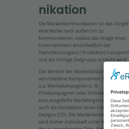
nikation
Die Markenkommunikation ist das Vorge
eine Marke nach außen hin zu
kommunizieren, sodass das Image eines
Unternehmens einschließlich der
Dienstleistung(en) / Produkt(e) transporti
und die richtige Zielgruppe erreicht wird.
Der Bereich der Markenbildung besteht 
verschiedene Komponenten. Dazu gehör
u.a. Werbekampagnen (z. B.
Printkampagnen oder Onlinekampagnen)
eine ausgefeilte Marketingstrategie oder
auch die Konzeption eines Corporate
Designs (CD). Die Markenkommunikation
wird immer individuell unter dem Blickpu
der zu erreichenden Ziele, Botschaft und