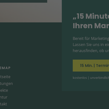
„15 Minut
Ihren Mar
Bereit für Marketing
Lassen Sie uns in 
herausfinden, ob un
15 Min. | Term
TEMAP
tseite
kostenlos | unverbindlich 
stungen
jekte
ntur
takt