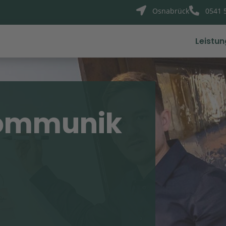


Osnabrück
0541 
Leistu
ommunik