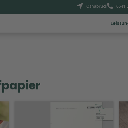


Osnabrück
0541 
Leistu
fpapier