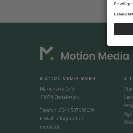
Printmedien „Praxis für
psychoonkologische Beratung“
MOTION MEDIA GMBH
SI
Marienstraße 9
Star
49074 Osnabrück
Lei
Pro
Telefon:
0541 507995020
Age
E-Mail:
info@motion-
Kon
media.de