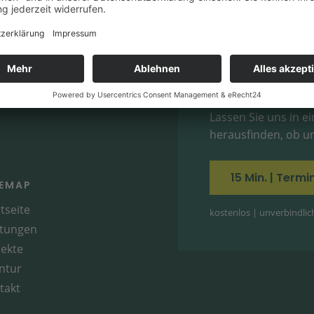
Printwerbemittel „Sysmo“
„15 Minut
Ihren Ma
Bereit für Marketing
Lassen Sie uns in 
herausfinden, ob un
15 Min. | Term
TEMAP
tseite
kostenlos | unverbindlich 
stungen
jekte
ntur
takt