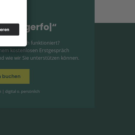
en für
rket
|
“
, das wirklich funktioniert?
einem kostenlosen Erstgespräch
d wie wir Sie unterstützen können.
in buchen
| digital o. persönlich