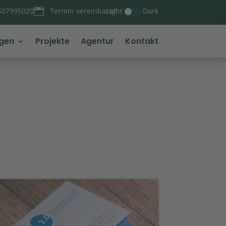

Light
Dark
507995020
Termin vereinbaren
ngen
Projekte
Agentur
Kontakt