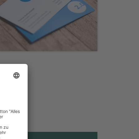
Printmedien
„Unternehmensberatung 2.0“