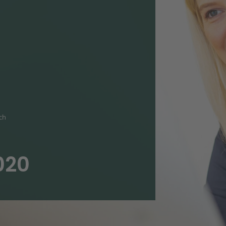
ich
020