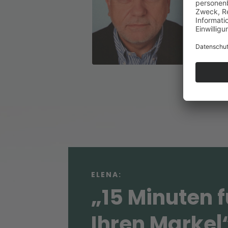
Die
Sy
ELENA:
„15 Minuten f
Ihren Market