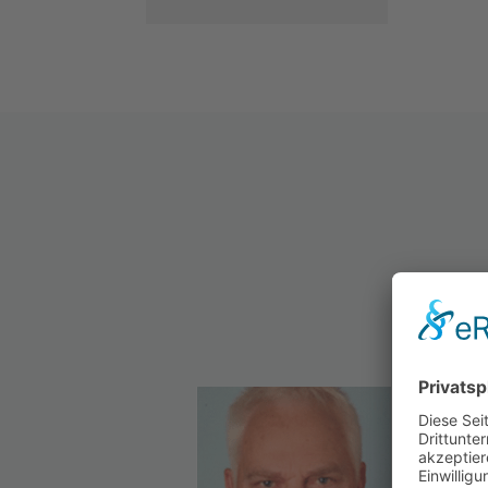
Wir
Abw
Ges
gut