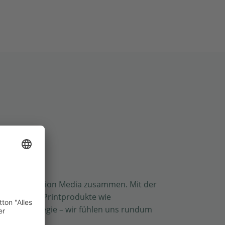
eagentur Motion Media zusammen. Mit der
den. Egal ob Printprodukte wie
O/SEA-Strategie – wir fühlen uns rundum