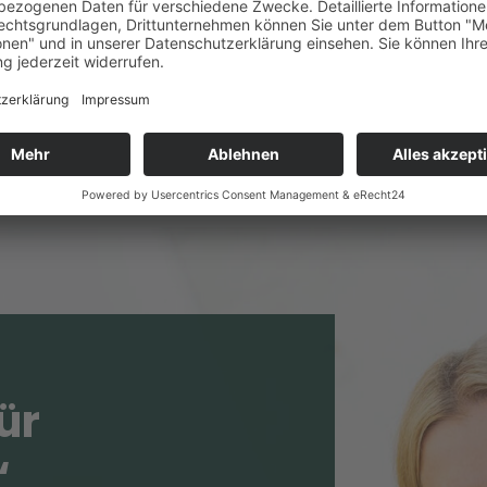
ter Losert
smo GmbH
ür
ing-Erf
|
“