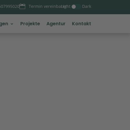

Light
Dark
507995020
Termin vereinbaren
ngen
Projekte
Agentur
Kontakt