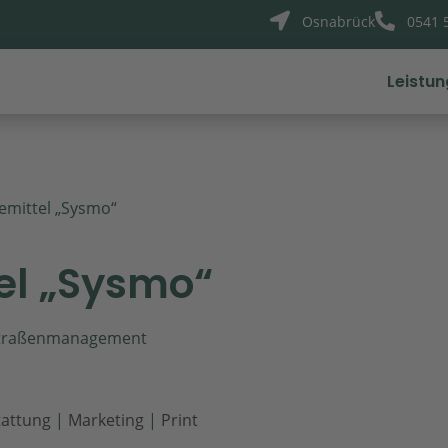


Osnabrück
0541 
Leistu
emittel „Sysmo“
el „Sysmo“
 Straßenmanagement
tattung
|
Marketing
|
Print