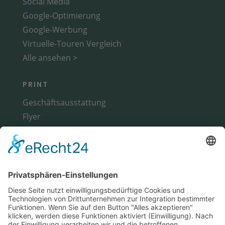
Social Media
Google-Optimierung
Google-Werbung
Virtuelle-Touren Vergleich
Alle ansehen >
PRINT
Geschäftsausstattung
Flyer
Broschüren
Magazine
Alle ansehen >
WERBETECHNIK
Fahrzeuge
Messestand