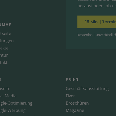
herausfinden, ob un
15 Min. | Term
TEMAP
tseite
kostenlos | unverbindlich 
stungen
jekte
ntur
takt
B
PRINT
seite
Geschäftsausstattung
ial Media
Flyer
gle-Optimierung
Broschüren
gle-Werbung
Magazine