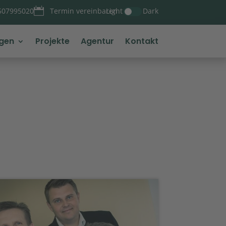

Light
Dark
507995020
Termin vereinbaren
ngen
Projekte
Agentur
Kontakt