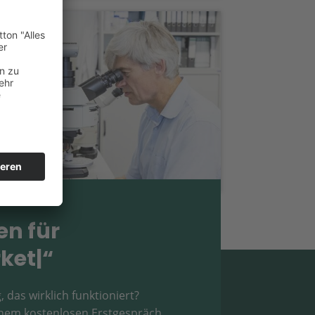
Fotografie „Silke Mende“
Fotografie „Dr. Hehmann | NEMP“
en für
ketinger
|
“
, das wirklich funktioniert?
einem kostenlosen Erstgespräch