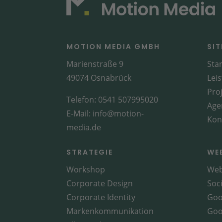
MOTION MEDIA GMBH
SI
Marienstraße 9
Star
49074 Osnabrück
Lei
Pro
Telefon:
0541 507995020
Age
E-Mail:
info@motion-
Kon
media.de
STRATEGIE
WE
Workshop
Web
Corporate Design
Soc
Corporate Identity
Goo
Markenkommunikation
Goo