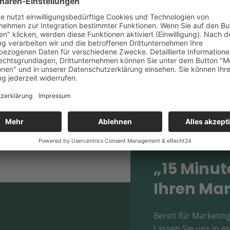
Fotografie „Overbeck Leidig“
Fotografie „art of smile“
„15 Minut
Ihren Mar
Bereit für Marketing
Lassen Sie uns in 