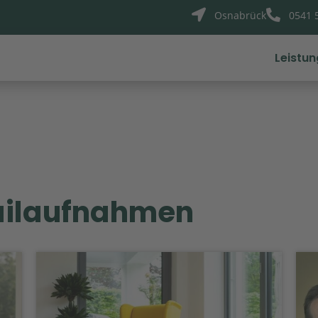


Osnabrück
0541 
Leistu
tailaufnahmen