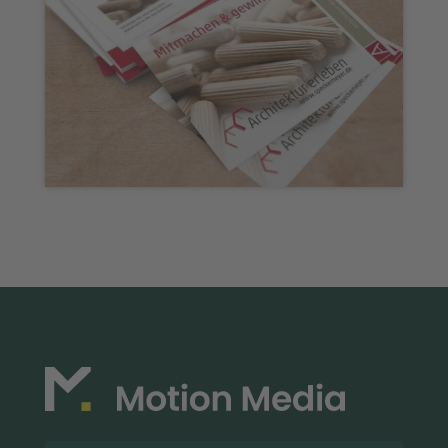
Printmedien „Speckemeyer“