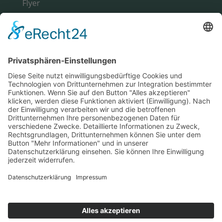
Flyer
Broschüren
Magazine
Alle ansehen >
WERBETECHNIK
Fahrzeuge
Messestand
Werbemittel
Getränkedosen
Alle ansehen >
Motion Media GmbH | Werbeagentur