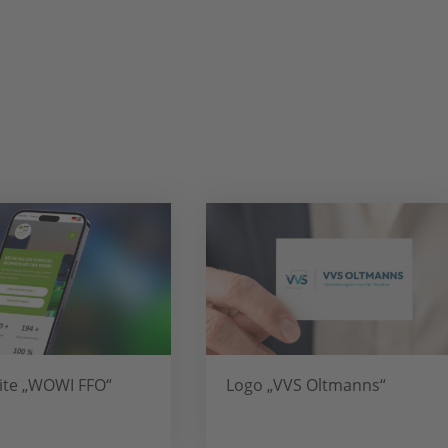
te „WOWI FFO“
Logo „VVS Oltmanns“