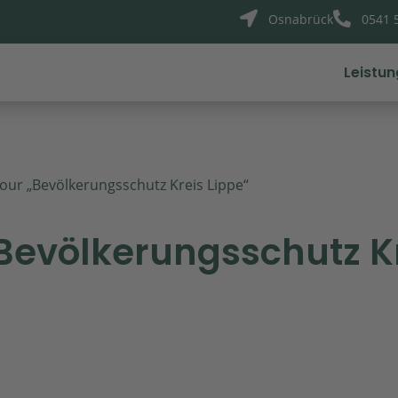


Osnabrück
0541 
Leistu
Tour „Bevölkerungsschutz Kreis Lippe“
„Bevölkerungsschutz K