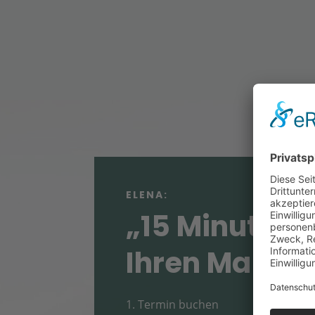
ELENA:
„15 Minuten f
Ihren Market
Termin buchen