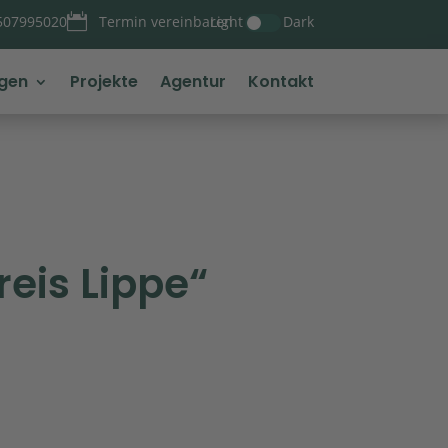

Light
Dark
507995020
Termin vereinbaren
ngen
Projekte
Agentur
Kontakt
reis Lippe“