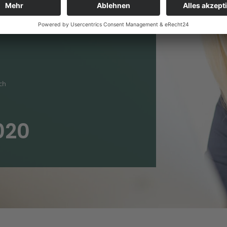
ich
020