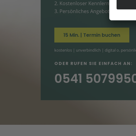
Kostenloser Kennlerntermin
Persönliches Angebot erhalten
15 Min. | Termin buchen
kostenlos | unverbindlich | digital o. persönl
ODER RUFEN SIE EINFACH AN:
0541 507995