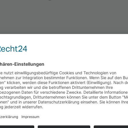
ür
ing-Erfol
|
“