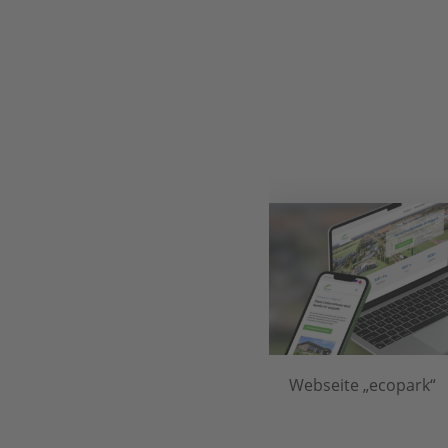
Osnabrückhalle –
Webseite „ecopark“
WordPress Webseite,
Schnittstellen & page-in-
page