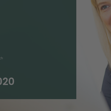
ich
020