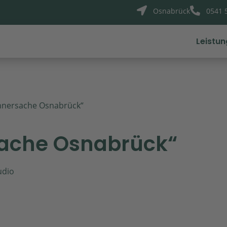


Osnabrück
0541 
Leistu
nnersache Osnabrück“
ache Osnabrück“
udio