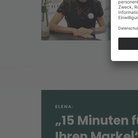
gut
Urs
Män
ELENA:
„15 Minuten f
Ihren Market