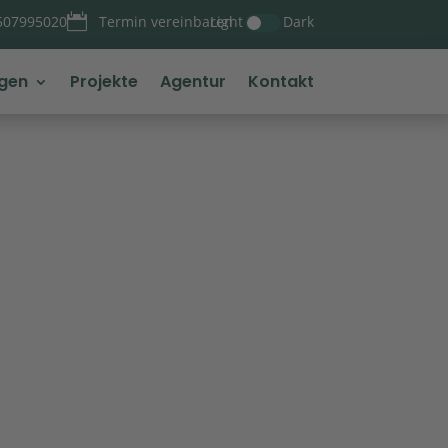

Light
Dark
507995020
Termin vereinbaren
ngen
Projekte
Agentur
Kontakt