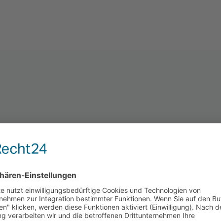
Das sagt der Kunde
m Thema Logo Entwicklung können wir uns voll und ganz auf
au auf die Zielgruppe zugeschnitten, sodass sich diese durc
esprochen fühlen. Für die Zielgruppe „Männer, die Wert auf 
res, einfaches Design entschieden. Dies kommt nicht nur be