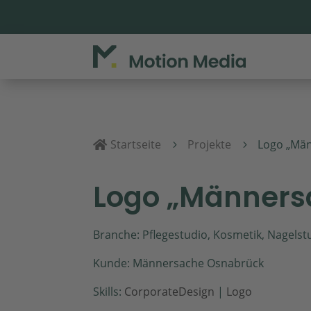
Startseite
Projekte
Logo „Mä

5
5
Logo „Männers
Branche: Pflegestudio, Kosmetik, Nagelst
Kunde: Männersache Osnabrück
Skills:
CorporateDesign
|
Logo