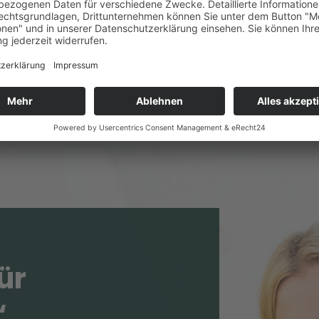
 an – und es wirkt sowohl am Schaufenster, auf Werbemitte
zula Wessler
nersache Osnabrück
ür
ing-Erfo
|
“