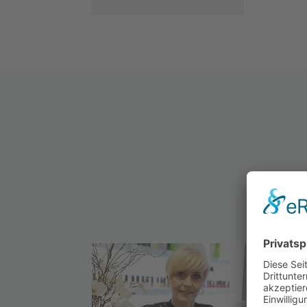
Bei
gen
ang
kla