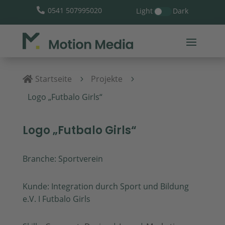
0541 507995020
Light
Dark

Startseite
Projekte

5
5
Logo „Futbalo Girls“
Logo „Futbalo Girls“
Branche: Sportverein
Kunde: Integration durch Sport und Bildung
e.V. I Futbalo Girls