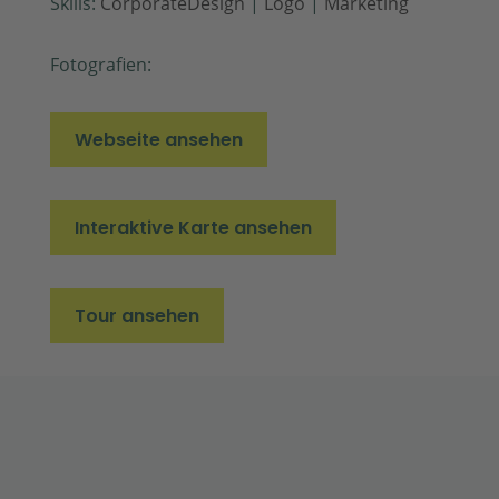
Skills:
CorporateDesign
|
Logo
|
Marketing
Fotografien:
Webseite ansehen
Interaktive Karte ansehen
Tour ansehen