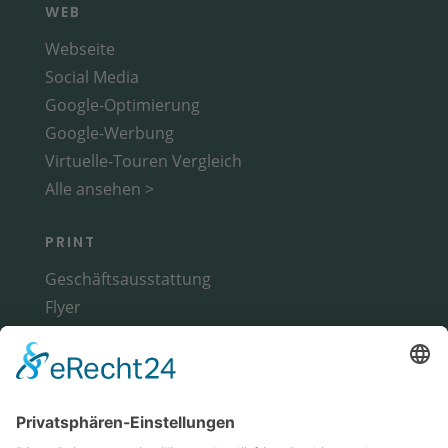
WEB
Webseite
Social Media
Google-Optimierung
Google-Werbung
Virtuelle-Touren Vergleich
Alle ansehen >
PRINT
Geschäftsausstattung
Flyer
Broschüren
Magazine
Alle ansehen >
WERBETECHNIK