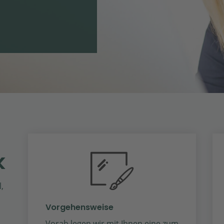
k
l,
Vorgehensweise
Vorab legen wir mit Ihnen eine zum