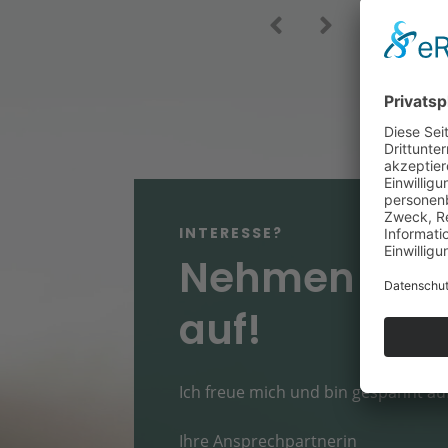
INTERESSE?
Nehmen Sie 
auf!
Ich freue mich und bin gespannt auf
Ihre Ansprechpartnerin