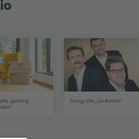
io
afie „Ge-Komm“
Fotografie „Speckemeyer“