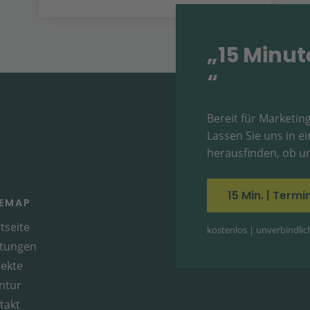
„15 Minut
“
Bereit für Marketing
Lassen Sie uns in 
herausfinden, ob un
15 Min. | Term
TEMAP
tseite
kostenlos | unverbindlich 
stungen
jekte
ntur
takt