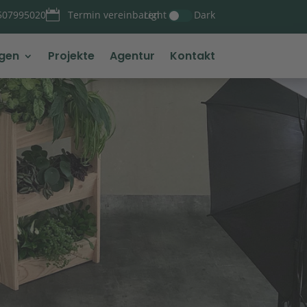

Light
Dark
507995020
Termin vereinbaren
ngen
Projekte
Agentur
Kontakt