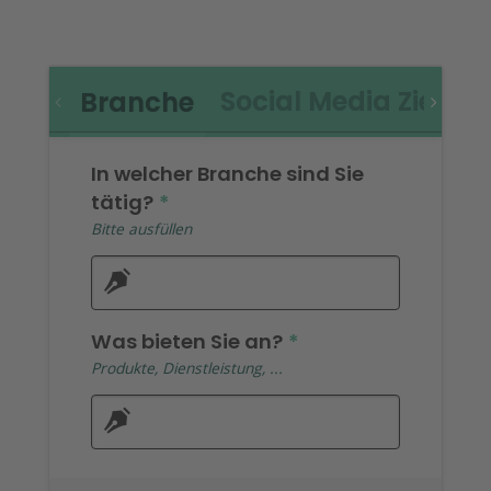
Social Media Ziel
B
Branche
In welcher Branche sind Sie
tätig?
*
Bitte ausfüllen
Was bieten Sie an?
*
Produkte, Dienstleistung, ...