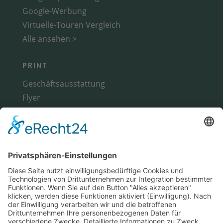
Google-Werbung
Virtuelle-Touren Vergleich
Alle ansehen >
PRINT
Geschäftsausstattung
Flyer
Broschüren
Magazine
Alle ansehen >
WERBETECHNIK
Fahrzeuge
Messestand
Werbemittel